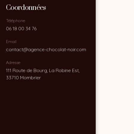
Coordonnées
Coordonnées
Téléphone
Téléphone
06 18 00 34 76
06 18 00 34 76
Email
Email
contact@agence-chocolat-noir.com
contact@agence-chocolat-noir.com
Adresse
Adresse
111 Route de Bourg, La Robine Est,
111 Route de Bourg, La Robine Est,
33710 Mombrier
33710 Mombrier