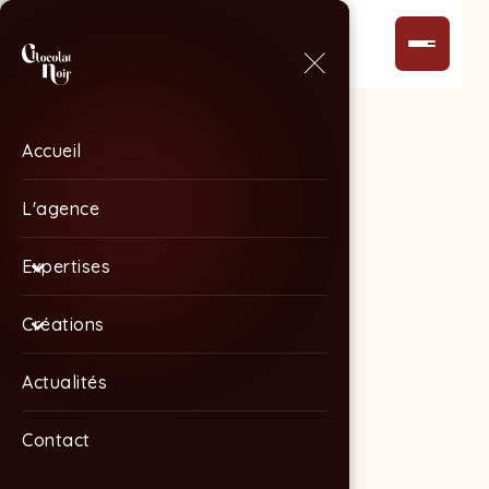
Accueil
Accueil
L'agence
L'agence
Expertises
Expertises
Créations
Créations
Actualités
Actualités
Contact
Contact