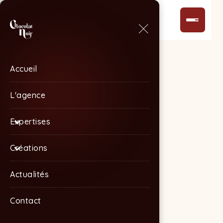
Accueil
Accueil
L'agence
L'agence
Expertises
Expertises
Créations
Créations
Actualités
Actualités
Contact
Contact