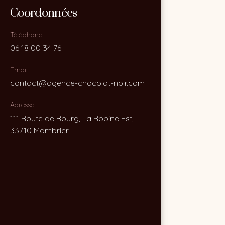
Coordonnées
Coordonnées
Téléphone
Téléphone
06 18 00 34 76
06 18 00 34 76
Email
Email
contact@agence-chocolat-noir.com
contact@agence-chocolat-noir.com
Adresse
Adresse
111 Route de Bourg, La Robine Est,
111 Route de Bourg, La Robine Est,
33710 Mombrier
33710 Mombrier