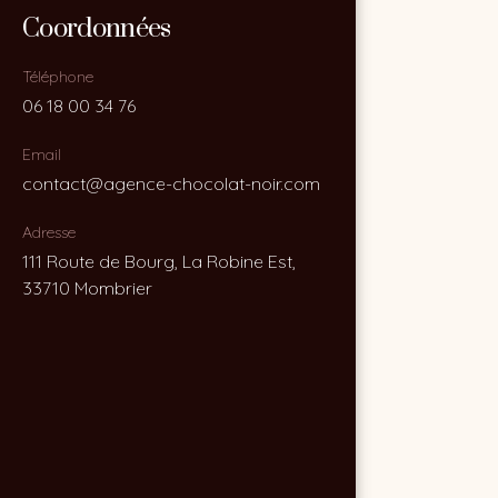
Coordonnées
Coordonnées
Téléphone
Téléphone
06 18 00 34 76
06 18 00 34 76
Email
Email
contact@agence-chocolat-noir.com
contact@agence-chocolat-noir.com
Adresse
Adresse
111 Route de Bourg, La Robine Est,
111 Route de Bourg, La Robine Est,
33710 Mombrier
33710 Mombrier