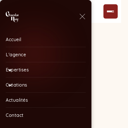
Accueil
Accueil
L'agence
L'agence
Expertises
Expertises
Créations
Créations
Actualités
Actualités
Contact
Contact