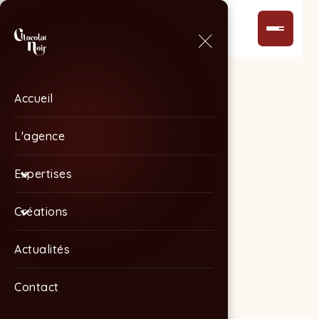
Accueil
Accueil
L'agence
L'agence
Expertises
Expertises
Créations
Créations
Actualités
Actualités
Contact
Contact