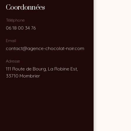
Coordonnées
Coordonnées
Téléphone
Téléphone
06 18 00 34 76
06 18 00 34 76
Email
Email
contact@agence-chocolat-noir.com
contact@agence-chocolat-noir.com
Adresse
Adresse
111 Route de Bourg, La Robine Est,
111 Route de Bourg, La Robine Est,
33710 Mombrier
33710 Mombrier