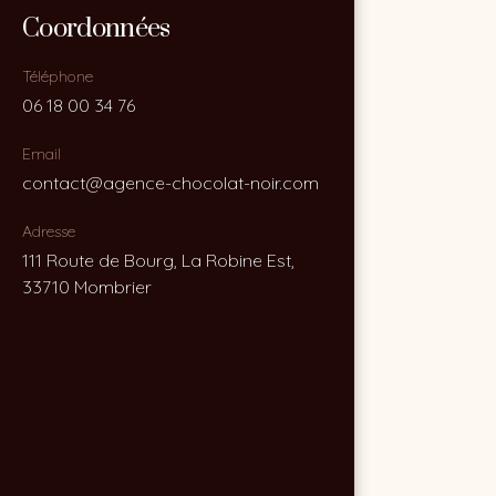
Coordonnées
Coordonnées
Téléphone
Téléphone
06 18 00 34 76
06 18 00 34 76
Email
Email
contact@agence-chocolat-noir.com
contact@agence-chocolat-noir.com
Adresse
Adresse
111 Route de Bourg, La Robine Est,
111 Route de Bourg, La Robine Est,
33710 Mombrier
33710 Mombrier