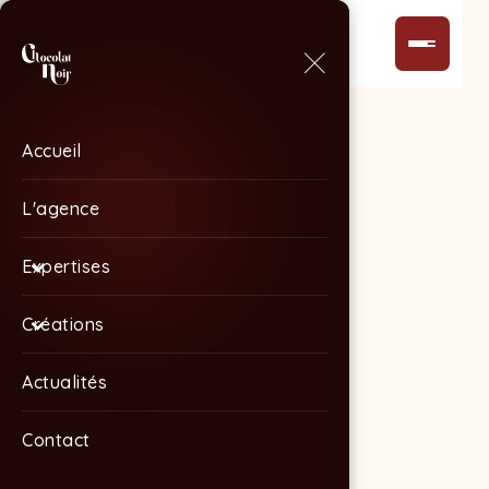
Accueil
Accueil
L'agence
L'agence
Expertises
Expertises
Créations
Créations
Actualités
Actualités
Contact
Contact